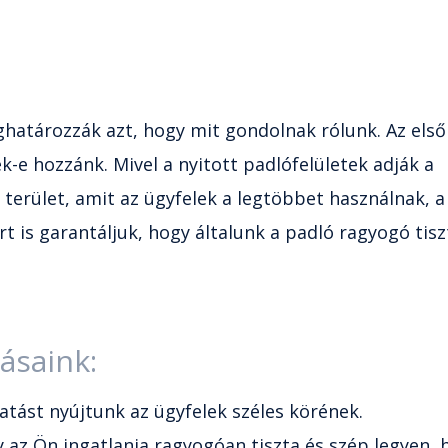
határozzák azt, hogy mit gondolnak rólunk. Az első
e hozzánk. Mivel a nyitott padlófelületek adják a
 terület, amit az ügyfelek a legtöbbet használnak, a
rt is garantáljuk, hogy általunk a padló ragyogó tisz
tásaink:
atást nyújtunk az ügyfelek széles körének.
 az Ön ingatlanja ragyogóan tiszta és szép legyen, 