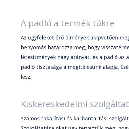
A padló a termék tükre
Az ügyfeleket érő élmények alapvetően meg
benyomás határozza meg, hogy visszatérnek-
létesítmények nagy arányát, és a padló az a
padló tisztasága a megítélésünk alapja. Ezé
lesz.
Kiskereskedelmi szolgálta
Számos takarítási és karbantartási szolgált
Szolgáltatásainkat úgy tervezzük meg, hogy