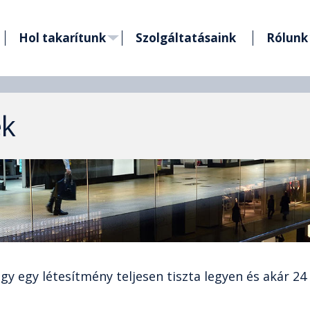
Hol takarítunk
Szolgáltatásaink
Rólunk
ek
y egy létesítmény teljesen tiszta legyen és akár 24