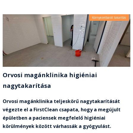
Környezetbarát takarítás
Orvosi magánklinika higiéniai
nagytakarítása
Orvosi magánklinika teljeskörű nagytakarítását
végezte el a FirstClean csapata, hogy a megújult
épületben a paciensek megfelelő higiéniai
körülmények között várhassák a gyógyulást.