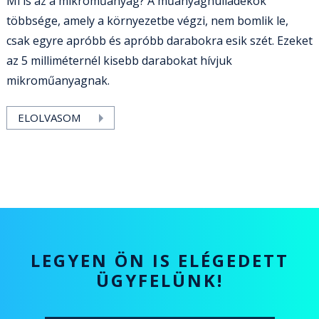
Mi is az a mikroműanyag? A műanyaghulladékok
többsége, amely a környezetbe végzi, nem bomlik le,
csak egyre apróbb és apróbb darabokra esik szét. Ezeket
az 5 milliméternél kisebb darabokat hívjuk
mikroműanyagnak.
ELOLVASOM
LEGYEN ÖN IS ELÉGEDETT
ÜGYFELÜNK!