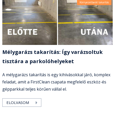
Környezetbarát takarítás
Mélygarázs takarítás: Így varázsoltuk
tisztára a parkolóhelyeket
A mélygarázs takarítás is egy kihívásokkal járó, komplex
feladat, amit a FirstClean csapata megfelelő eszköz-és
gépparkkal teljes körűen vállal el.
ELOLVASOM