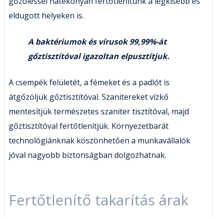
gőzöléssel hatékonyan fertőtlenítünk a legkisebb és
eldugott helyeken is.
A baktériumok és vírusok 99,99%-át
gőztisztítóval igazoltan elpusztítjuk.
A csempék felületét, a fémeket és a padlót is
átgőzöljük gőztisztítóval. Szanitereket vízkő
mentesítjük természetes szaniter tisztítóval, majd
gőztisztítóval fertőtlenítjük. Környezetbarát
technológiánknak köszönhetően a munkavállalók
jóval nagyobb biztonságban dolgozhatnak.
Fertőtlenítő takarítás árak