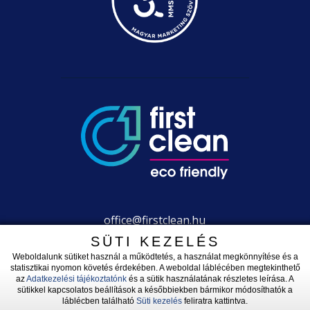
office@firstclean.hu
+36 30 203 2304
SÜTI KEZELÉS
Weboldalunk sütiket használ a működtetés, a használat megkönnyítése és a
statisztikai nyomon követés érdekében. A weboldal láblécében megtekinthető
az
Adatkezelési tájékoztatónk
és a sütik használatának részletes leírása. A
sütikkel kapcsolatos beállítások a későbbiekben bármikor módosíthatók a
láblécben található
Süti kezelés
feliratra kattintva.