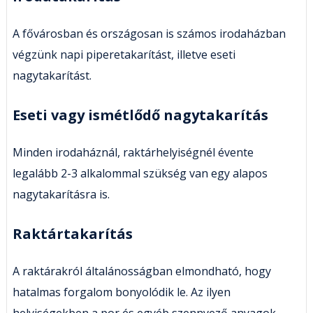
A fővárosban és országosan is számos irodaházban
végzünk napi piperetakarítást, illetve eseti
nagytakarítást.
Eseti vagy ismétlődő nagytakarítás
Minden irodaháznál, raktárhelyiségnél évente
legalább 2-3 alkalommal szükség van egy alapos
nagytakarításra is.
Raktártakarítás
A raktárakról általánosságban elmondható, hogy
hatalmas forgalom bonyolódik le. Az ilyen
helyiségekben a por és egyéb szennyező anyagok