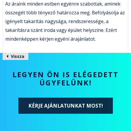
Az áraink minden estben egyénre szabottak, aminek
összegét több tényező határozza meg. Befolyásolja az
igényelt takarítás nagysága, rendszeressége, a
takarításra szánt iroda vagy épület helyszíne. Ezért
mindenképpen kérjen egyéni árajánlatot.
Vissza
LEGYEN ÖN IS ELÉGEDETT
ÜGYFELÜNK!
KÉRJE AJÁNLATUNKAT MOST!