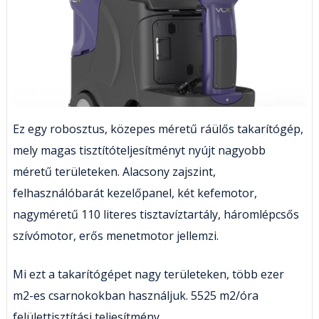
Ez egy robosztus, közepes méretű ráülős takarítógép,
mely magas tisztítóteljesítményt nyújt nagyobb
méretű területeken. Alacsony zajszint,
felhasználóbarát kezelőpanel, két kefemotor,
nagyméretű 110 literes tisztavíztartály, háromlépcsős
szívómotor, erős menetmotor jellemzi.
Mi ezt a takarítógépet nagy területeken, több ezer
m2-es csarnokokban használjuk. 5525 m2/óra
felülettisztítási teljesítmény.