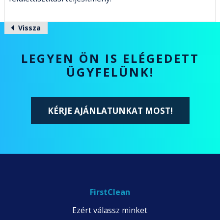
Vissza
LEGYEN ÖN IS ELÉGEDETT
ÜGYFELÜNK!
KÉRJE AJÁNLATUNKAT MOST!
FirstClean
Ezért válassz minket