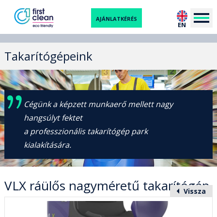
AJÁNLATKÉRÉS
EN
Takarítógépeink
Cégünk a képzett munkaerő mellett nagy
hangsúlyt fektet
a professzionális takarítógép park
kialakítására.
VLX ráülős nagyméretű takarítógép
Vissza