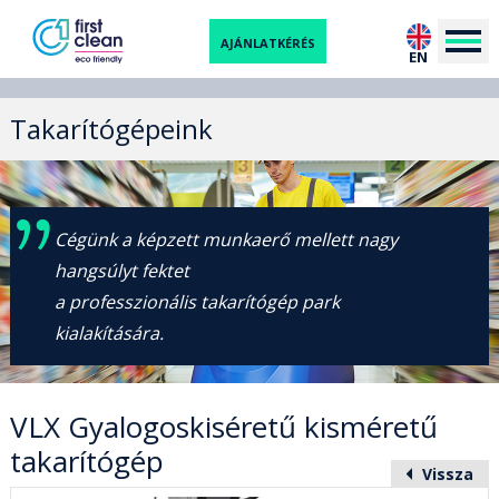
AJÁNLATKÉRÉS
EN
Takarítógépeink
Cégünk a képzett munkaerő mellett nagy
hangsúlyt fektet
a professzionális takarítógép park
kialakítására.
VLX Gyalogoskiséretű kisméretű
takarítógép
Vissza