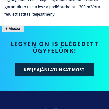
garantáltan tiszta lesz a padlóburkolat. 1300 m2/óra
felülettisztítási teljesítmény
Vissza
LEGYEN ÖN IS ELÉGEDETT
ÜGYFELÜNK!
KÉRJE AJÁNLATUNKAT MOST!