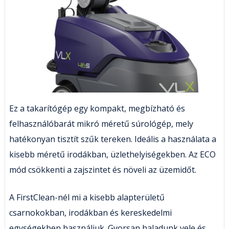
Ez a takarítógép egy kompakt, megbízható és
felhasználóbarát mikró méretű súrológép, mely
hatékonyan tisztít szűk tereken. Ideális a használata a
kisebb méretű irodákban, üzlethelyiségekben. Az ECO
mód csökkenti a zajszintet és növeli az üzemidőt.
A FirstClean-nél mi a kisebb alapterületű
csarnokokban, irodákban és kereskedelmi
egységekben használjuk. Gyorsan haladunk vele és