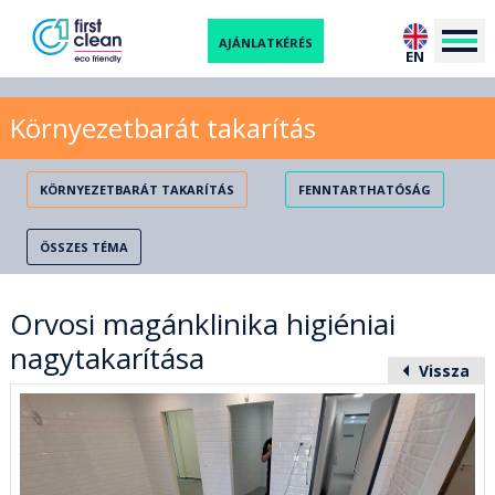
AJÁNLATKÉRÉS
EN
Környezetbarát takarítás
KÖRNYEZETBARÁT TAKARÍTÁS
FENNTARTHATÓSÁG
ÖSSZES TÉMA
Orvosi magánklinika higiéniai
nagytakarítása
Vissza