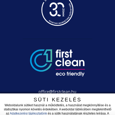
office@firstclean.hu
+36 30 203 2304
SÜTI KEZELÉS
Weboldalunk sütiket használ a működtetés, a használat megkönnyítése és a
statisztikai nyomon követés érdekében. A weboldal láblécében megtekinthető
az
Adatkezelési tájékoztatónk
és a sütik használatának részletes leírása. A