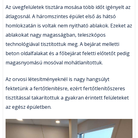
Az üvegfelületek tisztára mosása több időt igényelt az
átlagosnál. A háromszintes épület első ás hátsó
homlokzatán is voltak nem nyitható ablakok. Ezeket az
ablakokat nagy magasságban, teleszkópos
technológiával tisztítottuk meg. A bejárat melletti
beton oldalfalakat és a főbejárat feletti előtetőt pedig
magasnyomású mosóval mohátlanítottuk.
Az orvosi létesítményeknél is nagy hangsúlyt
fektetünk a fertőtlenítésre, ezért fertőtlenítőszeres
tisztítással takarítottuk a gyakran érintett felületeket
az egész épületben.