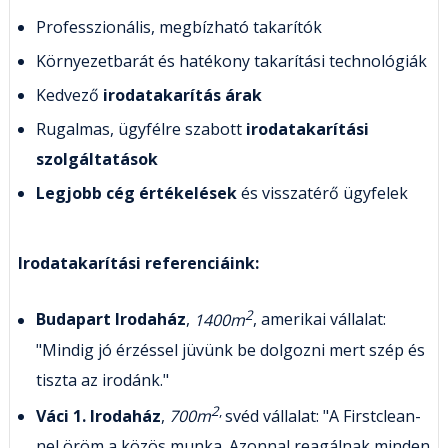
Professzionális, megbízható takarítók
Környezetbarát és hatékony takarítási technológiák
Kedvező
irodatakarítás árak
Rugalmas, ügyfélre szabott
irodatakarítási
szolgáltatások
Legjobb cég értékelések
és visszatérő ügyfelek
Irodatakarítási referenciáink:
2
Budapart Irodaház
,
1400m
, amerikai vállalat:
"Mindig jó érzéssel jüvünk be dolgozni mert szép és
tiszta az irodánk."
2
,
Váci 1. Irodaház
,
700m
svéd vállalat: "A Firstclean-
nel öröm a közös munka. Azonnal reagálnak minden