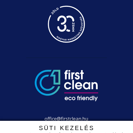
office@firstclean.hu
+36 30 203 2304
SÜTI KEZELÉS