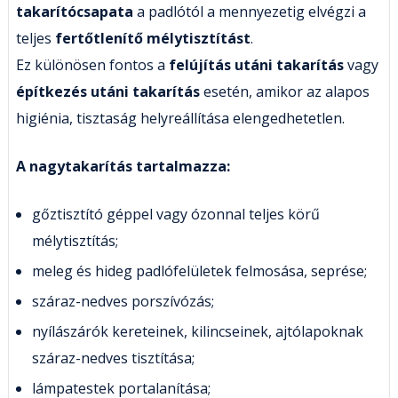
takarítócsapata
a padlótól a mennyezetig elvégzi a
teljes
fertőtlenítő mélytisztítást
.
Ez különösen fontos a
felújítás utáni takarítás
vagy
építkezés utáni takarítás
esetén, amikor az alapos
higiénia, tisztaság helyreállítása elengedhetetlen.
A nagytakarítás tartalmazza:
gőztisztító géppel vagy ózonnal teljes körű
mélytisztítás;
meleg és hideg padlófelületek felmosása, seprése;
száraz-nedves porszívózás;
nyílászárók kereteinek, kilincseinek, ajtólapoknak
száraz-nedves tisztítása;
lámpatestek portalanítása;