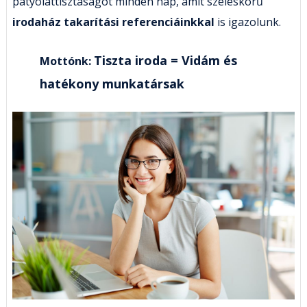
patyolattisztaságot minden nap, amit széleskörű
irodaház takarítási referenciáinkkal
is igazolunk.
Tiszta iroda = Vidám és
Mottónk:
hatékony munkatársak