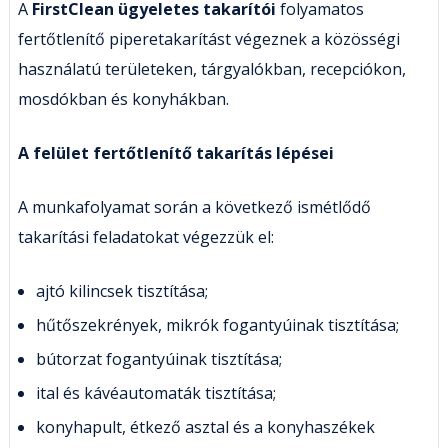
A
FirstClean ügyeletes takarítói
folyamatos
fertőtlenítő piperetakarítást végeznek a közösségi
használatú területeken, tárgyalókban, recepciókon,
mosdókban és konyhákban.
A felület fertőtlenítő takarítás lépései
A munkafolyamat során a következő ismétlődő
takarítási feladatokat végezzük el:
ajtó kilincsek tisztítása;
hűtőszekrények, mikrók fogantyúinak tisztítása;
bútorzat fogantyúinak tisztítása;
ital és kávéautomaták tisztítása;
konyhapult, étkező asztal és a konyhaszékek