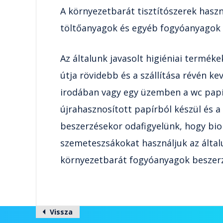
A környezetbarát tisztítószerek hasz
töltőanyagok és egyéb fogyóanyagok i
Az általunk javasolt higiéniai termé
útja rövidebb és a szállítása révén 
irodában vagy egy üzemben a wc papír
újrahasznosított papírból készül és a
beszerzésekor odafigyelünk, hogy bi
szemeteszsákokat használjuk az által
környezetbarát fogyóanyagok beszer
Vissza