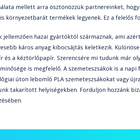
nálata mellett arra ösztönözzük partnereinket, hogy
s környezetbarát termékek legyenek. Ez a felelős fo
kek jellemzően hazai gyártóktól származnak, ami azé
kevesebb káros anyag kibocsájtás keletkezik. Különö
 és a kéztörlőpapír. Szerencsére mi tudunk már ol
 minősége is megfelelő. A szemeteszsákok is a napi 
ológiai úton lebomló PLA szemeteszsákokat vagy új
unk takarított helyiségekben. Forduljon hozzánk bi
zésében.