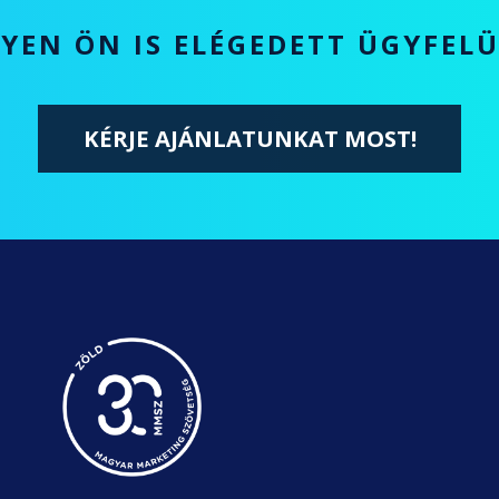
YEN ÖN IS ELÉGEDETT ÜGYFEL
KÉRJE AJÁNLATUNKAT MOST!