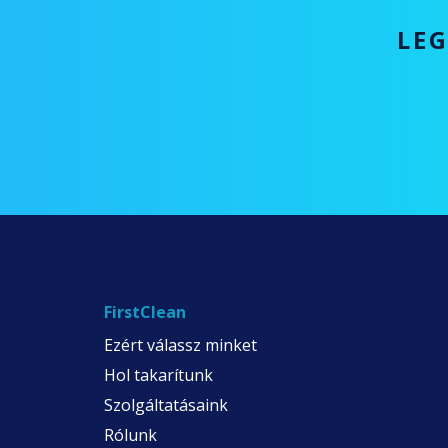
LEG
FirstClean
Ezért válassz minket
Hol takarítunk
Szolgáltatásaink
Rólunk