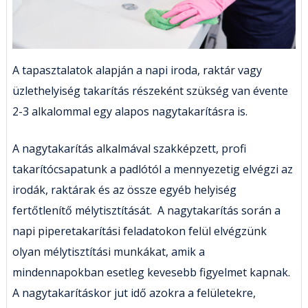
A tapasztalatok alapján a napi iroda, raktár vagy
üzlethelyiség takarítás részeként szükség van évente
2-3 alkalommal egy alapos nagytakarításra is.
A nagytakarítás alkalmával szakképzett, profi
takarítócsapatunk a padlótól a mennyezetig elvégzi az
irodák, raktárak és az össze egyéb helyiség
fertőtlenítő mélytisztítását. A nagytakarítás során a
napi piperetakarítási feladatokon felül elvégzünk
olyan mélytisztítási munkákat, amik a
mindennapokban esetleg kevesebb figyelmet kapnak.
A nagytakarításkor jut idő azokra a felületekre,