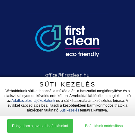
office@firstclean.hu
+36 30 203 2304
SÜTI KEZELÉS
Weboldalunk sütiket használ a működtetés, a használat megkönnyítése és a
statisztikai nyomon követés érdekében. A weboldal láblécében megtekinthető
az
Adatkezelési tájékoztatónk
és a sütik használatának részletes leírása. A
sütikkel kapcsolatos beállítások a későbbiekben bármikor módosíthatók a
láblécben található
Süti kezelés
feliratra kattintva.
Adatkezelési tájékoztató
|
Impresszum
|
Süti kezelés
Készítette: L__IW
Elfogadom a javasolt beállításokat
Beállítások módosítása